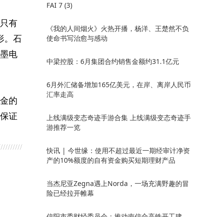
FAI 7 (3)
只有
《我的人间烟火》火热开播，杨洋、王楚然不负
形。石
使命书写治愈与感动
墨电
中梁控股：6月集团合约销售金额约31.1亿元
6月外汇储备增加165亿美元，在岸、离岸人民币
汇率走高
金的
保证
上线满级变态奇迹手游合集 上线满级变态奇迹手
游推荐一览
快讯 | 今世缘：使用不超过最近一期经审计净资
产的10%额度的自有资金购买短期理财产品
当杰尼亚Zegna遇上Norda，一场充满野趣的冒
险已经拉开帷幕
信阳市委财经委员会：推动南信合高铁开工建