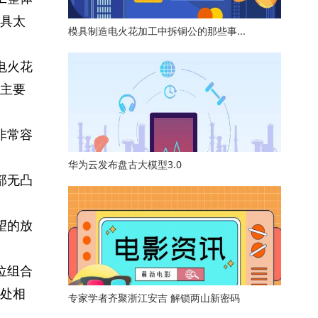
具太
模具制造电火花加工中拆铜公的那些事...
电火花
主要
非常容
华为云发布盘古大模型3.0
部无凸
望的放
位组合
处相
专家学者齐聚浙江安吉 解锁两山新密码