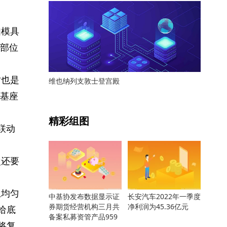
如模具
部位
时也是
维也纳列支敦士登宫殿
基座
关键词：
精彩组图
联动
次还要
上均匀
中基协发布数据显示证
长安汽车2022年一季度
券期货经营机构三月共
净利润为45.36亿元
给底
备案私募资管产品959
将复
只