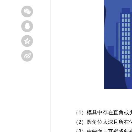
（1）模具中存在直角或
（2）圆角位太深且所在
（3）由曲面与直壁或斜