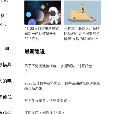
坯料
标、
4月28日阿维塔科技宣
机构称互联网大厂招聘
布新一轮估值增长至
职位相比去年同期有所
62.6亿元
降低 投递的应届毕业生
却更多
、加
最新速递
数模具
男子下河沉迷捡河鲜，水漫到胸口时开始慌
了……
大的电
2023全球数字经济大会丨数字金融论坛探讨数智
融合新未来
率偏低
买学生火车票，这些要知道→
故确定
江西湖口：学游泳 防溺水