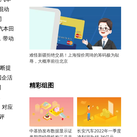
、混动
同
广汽本田
元，带动
难怪新疆拒绝交易！上海报价周琦的筹码极为耻
辱，大概率前往北京
断提
关键词：
国企活
精彩组图
司
，
， 对应
”评
中基协发布数据显示证
长安汽车2022年一季度
券期货经营机构三月共
净利润为45.36亿元