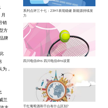
比
系列点评三十七：23H1表现稳健 新能源持续发
 月
力
 月销
车型方
祺品牌
环比
跑
四川电信dns 四川电信dns设置
们认为，
比
、威兰
干红葡萄酒和干白有什么区别?
广汽丰