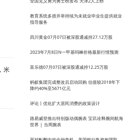
全国见义勇为勇士榜发布 天津2人上榜
教育系统多措并举持续为未就业毕业生提供就业
指导服务
四川黄金07月07日被深股通减持27.12万股
2023年7月8日N一甲基吗啉价格最新行情预测
富乐德07月07日被深股通减持12.25万股
，米
蚂蚁集团完成整改后启动回购 估值较2018年下
降约40%至5671亿元
评论丨优化扩大居民消费的政策设计
路易威登推出特别版动偶腕表 宝玑诠释腕间航海
世界 | 当周腕表
面对酝酿中的金融危机，美国银行集资抱团取