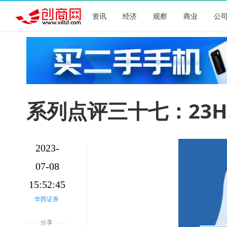
资讯
经济
观察
商业
公
系列点评三十七：23
2023-
07-08
15:52:45
华西证券
分享