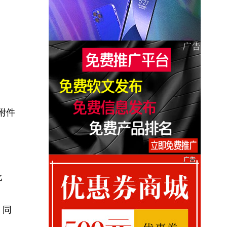
附件
比
，同