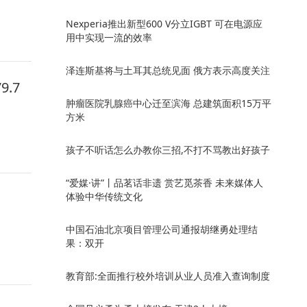
Nexperia推出新型600 V分立IGBT 可在电源应
用中实现一流的效率
泽连斯基将与土耳其总统见面 俄方表示高度关注
.7
肿瘤医院乳腺癌中心迁至滨海 总建筑面积15万平
方米
孩子不听话怎么办教你三招,不打不骂教出好孩子
“爱媒·讲”丨品茗话非遗 赏艺觅茶香 未来媒体人
体验中华传统文化
中国石油北京项目管理公司通报胡继勇处理结
果：双开
教育部:全面推行校外培训从业人员准入查询制度