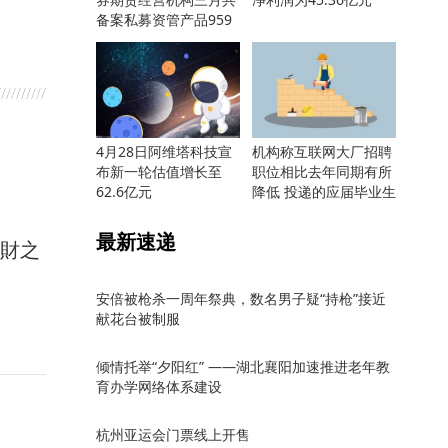
备案私募资管产品959
只
4月28日阿维塔科技宣
机构称互联网大厂招聘
布新一轮估值增长至
职位相比去年同期有所
62.6亿元
降低 投递的应届毕业生
却更多
最新速递
馭財之
安倍被枪杀一周年祭典，数名男子疑“持枪”接近
献花台被制服
倾情托举“夕阳红” ——湖北襄阳加速推进老年教
育办学网络体系建设
杭州亚运会门票线上开售