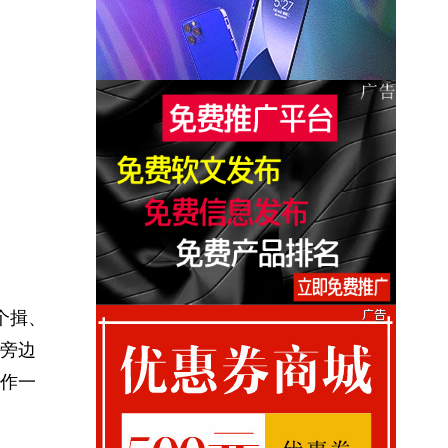
个揖、
旁边
作一