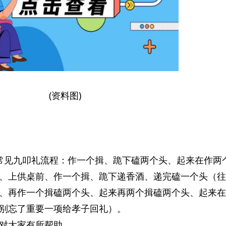
(资料图)
常见九叩礼流程：作一个揖、跪下磕两个头、起来在作两
、上供桌前、作一个揖、跪下递香酒、递完磕一个头（往
、再作一个揖磕两个头、起来再两个揖磕两个头、起来在
别忘了重要一项给孝子回礼）。
对大家有所帮助。