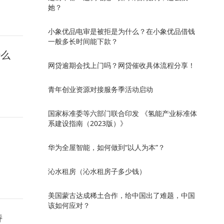
她？
小象优品电审是被拒是为什么？在小象优品借钱
一般多长时间能下款？
什么
网贷逾期会找上门吗？网贷催收具体流程分享！
青年创业资源对接服务季活动启动
国家标准委等六部门联合印发 《氢能产业标准体
系建设指南（2023版）》
华为全屋智能，如何做到“以人为本”？
沁水租房（沁水租房子多少钱）
美国蒙古达成稀土合作，给中国出了难题，中国
该如何应对？
持