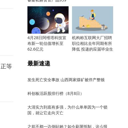
只
4月28日阿维塔科技宣
机构称互联网大厂招聘
布新一轮估值增长至
职位相比去年同期有所
62.6亿元
降低 投递的应届毕业生
却更多
最新速递
，正等
发生死亡安全事故 山西两家煤矿被停产整顿
科创板活跃股排行榜（8月8日）
大清实力到底有多强，为什么单单因为一个锁
国，就让它走向灭亡
之前不都一边倒站她？如今刷屏抵制，这么恨