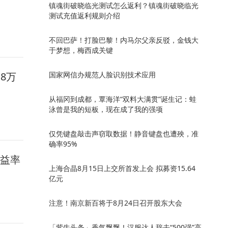
镇魂街破晓临光测试怎么返利？镇魂街破晓临光
测试充值返利规则介绍
不回巴萨！打脸巴黎！内马尔父亲反驳，金钱大
于梦想，梅西成关键
.8万
国家网信办规范人脸识别技术应用
从福冈到成都，覃海洋“双料大满贯”诞生记：蛙
泳曾是我的短板，现在成了我的强项
仅凭键盘敲击声窃取数据！静音键盘也遭殃，准
确率95%
收益率
上海合晶8月15日上交所首发上会 拟募资15.64
亿元
注意！南京新百将于8月24日召开股东大会
「紫牛头条」香气飘飘！汉服达人辞去“500强”高