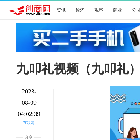
资讯
经济
观察
商业
公
九叩礼视频（九叩礼
2023-
08-09
04:02:39
互联网
分享