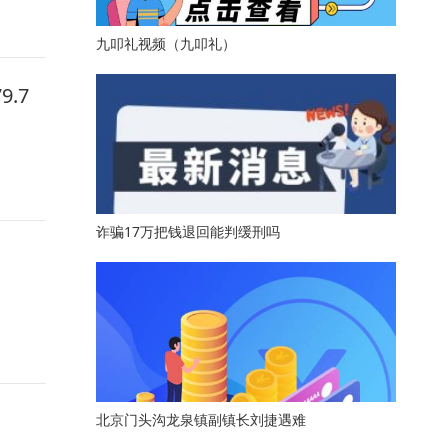
九叩礼视频（九叩礼）
.7
诈骗17万把钱退回能判缓刑吗
北京门头沟龙泉镇副镇长刘捷遇难