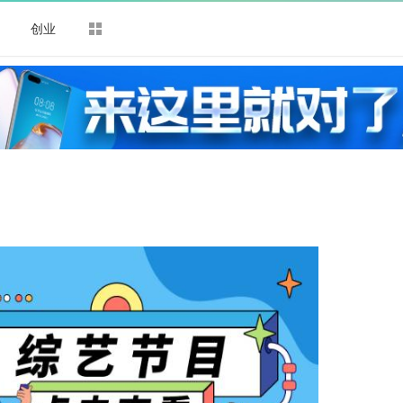
司
创业
）