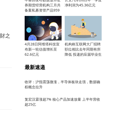
券期货经营机构三月共
净利润为45.36亿元
备案私募资管产品959
只
馭財之
4月28日阿维塔科技宣
机构称互联网大厂招聘
布新一轮估值增长至
职位相比去年同期有所
62.6亿元
降低 投递的应届毕业生
却更多
最新速递
收评：沪指震荡微涨，半导体板块走强，数据确
权概念拉升
复宏汉霖涨超7% 核心产品加速放量 上半年营收
超25亿