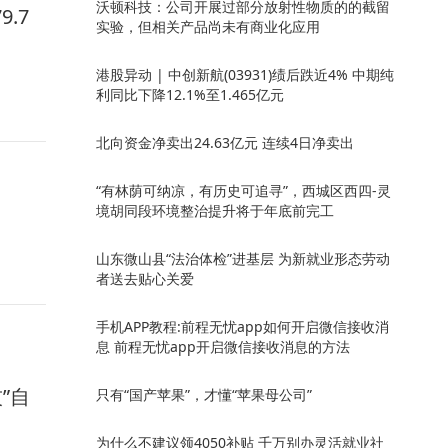
沃顿科技：公司开展过部分放射性物质的的截留
.7
实验，但相关产品尚未有商业化应用
港股异动 | 中创新航(03931)绩后跌近4% 中期纯
利同比下降12.1%至1.465亿元
北向资金净卖出24.63亿元 连续4日净卖出
“有林荫可纳凉，有历史可追寻”，西城区西四-灵
境胡同段环境整治提升将于年底前完工
山东微山县“法治体检”进基层 为新就业形态劳动
者送去贴心关爱
手机APP教程:前程无忧app如何开启微信接收消
息 前程无忧app开启微信接收消息的方法
”自
只有“国产苹果”，才懂“苹果母公司”
为什么不建议领4050补贴 千万别办灵活就业社