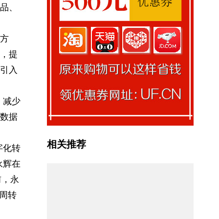
品、
方
，提
引入
，减少
数据
相关推荐
字化转
永辉在
前，永
周转