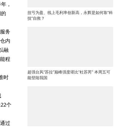
半年，
期的
扭亏为盈、线上毛利率创新高，永辉是如何靠“科
技”自救？
服务
仓内
以融
能程
超强台风“苏拉”巅峰强度堪比“杜苏芮” 本周五可
准时
能登陆我国
城
22个
通过