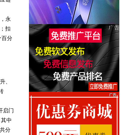
年，永
盈；扣
个百分
升、
转
开启门
，其中
共分