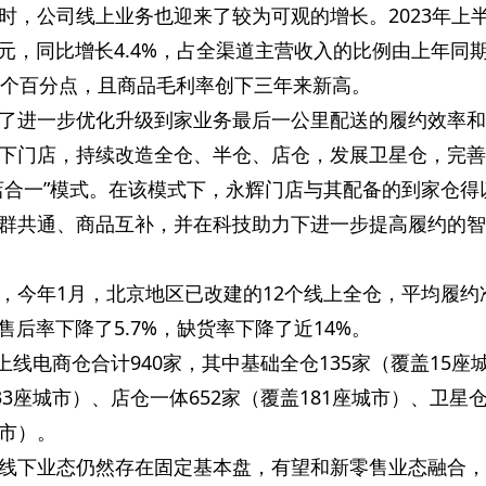
时，公司线上业务也迎来了较为可观的增长。2023年上
亿元，同比增长4.4%，占全渠道主营收入的比例由上年同
升了3个百分点，且商品毛利率创下三年来新高。
了进一步优化升级到家业务最后一公里配送的履约效率和
下门店，持续改造全仓、半仓、店仓，发展卫星仓，完善
店合一”模式。在该模式下，永辉门店与其配备的到家仓得
群共通、商品互补，并在科技助力下进一步提高履约的智
，今年1月，北京地区已改建的12个线上全仓，平均履约
售后率下降了5.7%，缺货率下降了近14%。
辉上线电商仓合计940家，其中基础全仓135家（覆盖15座
33座城市）、店仓一体652家（覆盖181座城市）、卫星仓
市）。
线下业态仍然存在固定基本盘，有望和新零售业态融合，