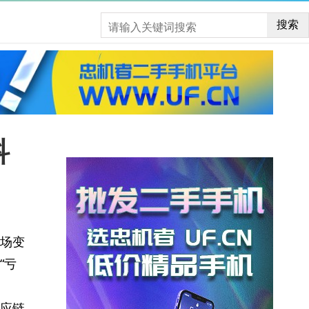
搜索
科
场变
“亏
应链