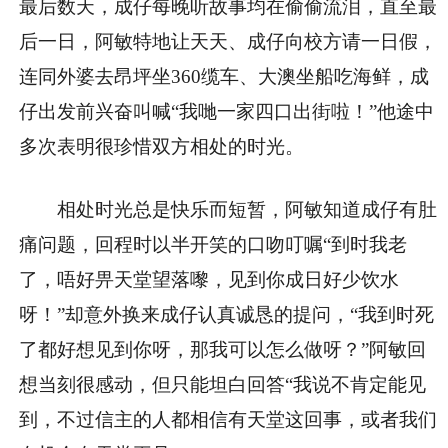
最后数天，成仔每晚听故事均在偷偷流泪，直至最
后一日，阿敏特地让天天、成仔向校方请一日假，
连同外婆去昂坪坐360缆车、大澳坐船吃海鲜，成
仔出发前兴奋叫喊“我哋一家四口出街啦！”他途中
多次表明很珍惜双方相处的时光。
相处时光总是快乐而短暂，阿敏知道成仔有肚
痛问题，回程时以半开笑的口吻叮嘱“到时我老
了，唔好畀天堂望落嚟，见到你成日好少饮水
呀！”却意外换来成仔认真诚恳的提问，“我到时死
了都好想见到你呀，那我可以怎么做呀？”阿敏回
想当刻很感动，但只能坦白回答“我说不肯定能见
到，不过信主的人都相信有天堂这回事，或者我们