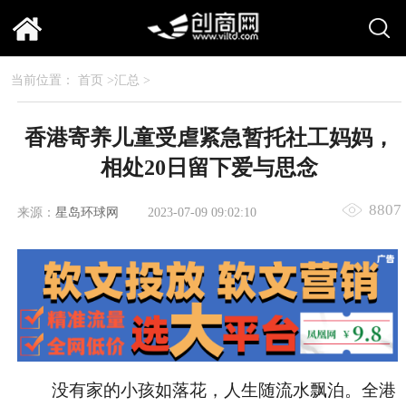
当前位置：
首页
>
汇总
>
香港寄养儿童受虐紧急暂托社工妈妈，
相处20日留下爱与思念
8807
来源：
星岛环球网
2023-07-09 09:02:10
没有家的小孩如落花，人生随流水飘泊。全港