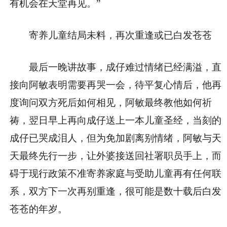
有机会在天堂再见。”
寄养儿童结局未料，再次重逢或已白发苍苍
最后一晚讲故事，成仔难过情绪已经满溢，直
接向阿敏表明需要再哭一会，待平复心情后，他再
度询问双方死后如何相见，阿敏最终教他如何祈
祷，翌日早上再向成仔送上一本儿童圣经，当刻的
成仔已哭成泪人，但为免加剧离别情绪，阿敏与天
天最终先行一步，让外婆接送回社署职员手上，而
碍于现行政策不准寄养家庭与受助儿童再有任何联
系，双方下一次再别重逢，很可能是数十载后白发
苍苍的年岁。