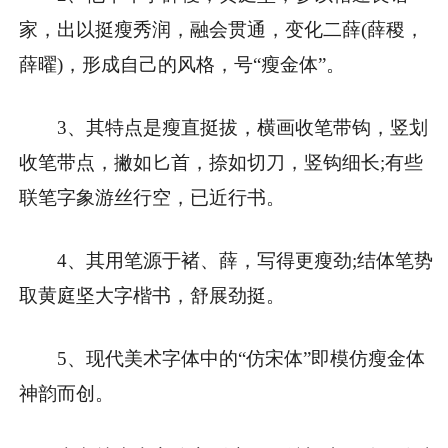
家，出以挺瘦秀润，融会贯通，变化二薛(薛稷，
薛曜)，形成自己的风格，号“瘦金体”。
3、其特点是瘦直挺拔，横画收笔带钩，竖划
收笔带点，撇如匕首，捺如切刀，竖钩细长;有些
联笔字象游丝行空，已近行书。
4、其用笔源于褚、薛，写得更瘦劲;结体笔势
取黄庭坚大字楷书，舒展劲挺。
5、现代美术字体中的“仿宋体”即模仿瘦金体
神韵而创。