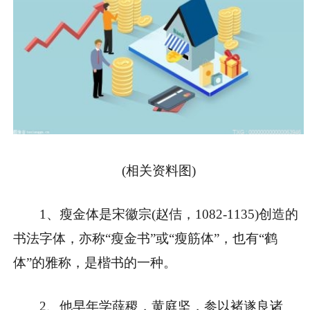
(相关资料图)
1、瘦金体是宋徽宗(赵佶，1082-1135)创造的
书法字体，亦称“瘦金书”或“瘦筋体”，也有“鹤
体”的雅称，是楷书的一种。
2、他早年学薛稷，黄庭坚，参以褚遂良诸