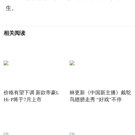
生。
相关阅读
价格有望下调 新款帝豪L
林更新《中国新主播》戴鸵
Hi·P将于7月上市
鸟翅膀走秀 “好戏”不停