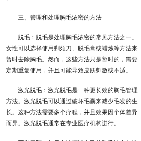
三、管理和处理胸毛浓密的方法
脱毛：
脱毛是处理胸毛浓密的常见方法之一。
女性可以选择使用剃须刀、脱毛膏或蜡烛等方法来
暂时去除胸毛。然而，这些方法只是暂时的，需要
定期重复使用，并且可能导致皮肤刺激或不适。
激光脱毛：
激光脱毛是一种更长效的胸毛管理
方法。激光脱毛可以通过破坏毛囊来减少毛发的生
长。这种方法需要多个疗程，并且效果因个体差异
而异。激光脱毛通常在专业医疗机构进行。