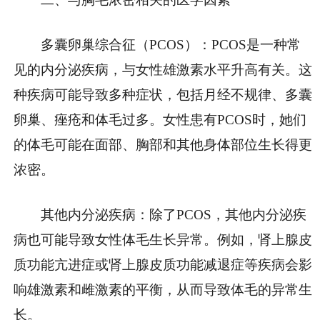
多囊卵巢综合征（PCOS）：
PCOS是一种常
见的内分泌疾病，与女性雄激素水平升高有关。这
种疾病可能导致多种症状，包括月经不规律、多囊
卵巢、痤疮和体毛过多。女性患有PCOS时，她们
的体毛可能在面部、胸部和其他身体部位生长得更
浓密。
其他内分泌疾病：
除了PCOS，其他内分泌疾
病也可能导致女性体毛生长异常。例如，肾上腺皮
质功能亢进症或肾上腺皮质功能减退症等疾病会影
响雄激素和雌激素的平衡，从而导致体毛的异常生
长。