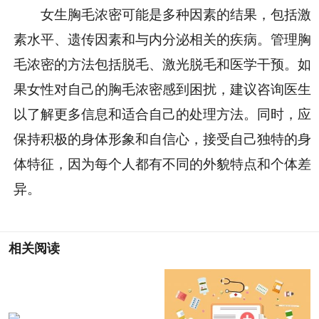
女生胸毛浓密可能是多种因素的结果，包括激
素水平、遗传因素和与内分泌相关的疾病。管理胸
毛浓密的方法包括脱毛、激光脱毛和医学干预。如
果女性对自己的胸毛浓密感到困扰，建议咨询医生
以了解更多信息和适合自己的处理方法。同时，应
保持积极的身体形象和自信心，接受自己独特的身
体特征，因为每个人都有不同的外貌特点和个体差
异。
相关阅读