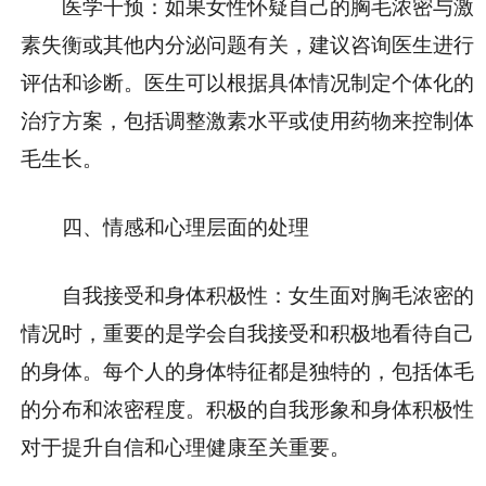
医学干预：
如果女性怀疑自己的胸毛浓密与激
素失衡或其他内分泌问题有关，建议咨询医生进行
评估和诊断。医生可以根据具体情况制定个体化的
治疗方案，包括调整激素水平或使用药物来控制体
毛生长。
四、情感和心理层面的处理
自我接受和身体积极性：
女生面对胸毛浓密的
情况时，重要的是学会自我接受和积极地看待自己
的身体。每个人的身体特征都是独特的，包括体毛
的分布和浓密程度。积极的自我形象和身体积极性
对于提升自信和心理健康至关重要。