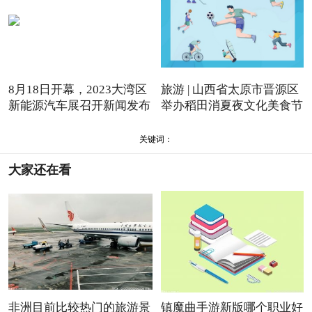
8月18日开幕，2023大湾区
旅游 | 山西省太原市晋源区
新能源汽车展召开新闻发布
举办稻田消夏夜文化美食节
会
关键词：
大家还在看
非洲目前比较热门的旅游景
镇魔曲手游新版哪个职业好