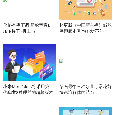
价格有望下调 新款帝豪L
林更新《中国新主播》戴鸵
Hi·P将于7月上市
鸟翅膀走秀 “好戏”不停
小米Mix Fold 3将采用第二
结石最怕三种水果，常吃能
代骁龙8处理器的超频版本
快速溶解体内结石