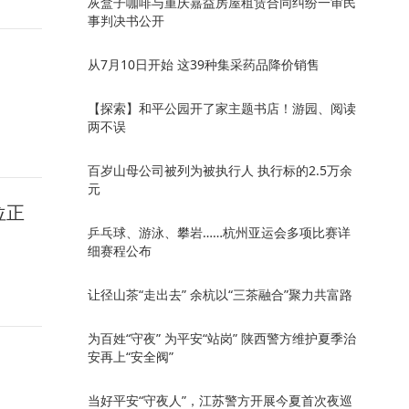
灰盒子咖啡与重庆嘉益房屋租赁合同纠纷一审民
事判决书公开
从7月10日开始 这39种集采药品降价销售
【探索】和平公园开了家主题书店！游园、阅读
两不误
百岁山母公司被列为被执行人 执行标的2.5万余
元
位正
乒乓球、游泳、攀岩……杭州亚运会多项比赛详
细赛程公布
让径山茶“走出去” 余杭以“三茶融合”聚力共富路
为百姓“守夜” 为平安“站岗” 陕西警方维护夏季治
安再上“安全阀”
当好平安“守夜人”，江苏警方开展今夏首次夜巡