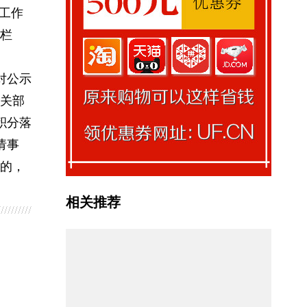
关工作
栏
对公示
关部
积分落
请事
的，
相关推荐