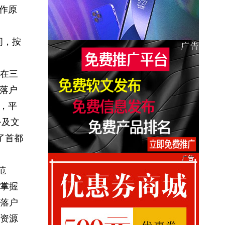
工作原
间，按
在三
分落户
下，平
务及文
了首都
范
掌握
落户
资源