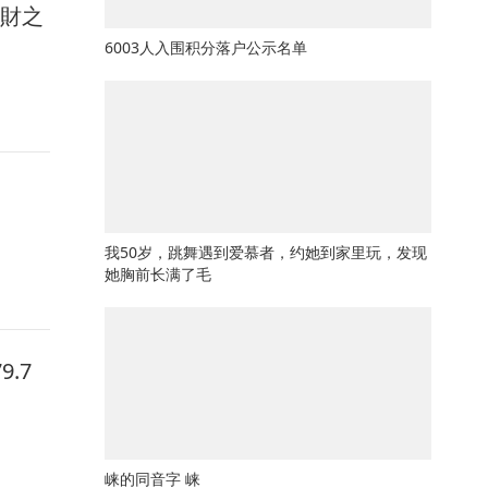
馭財之
6003人入围积分落户公示名单
我50岁，跳舞遇到爱慕者，约她到家里玩，发现
她胸前长满了毛
.7
崃的同音字 崃